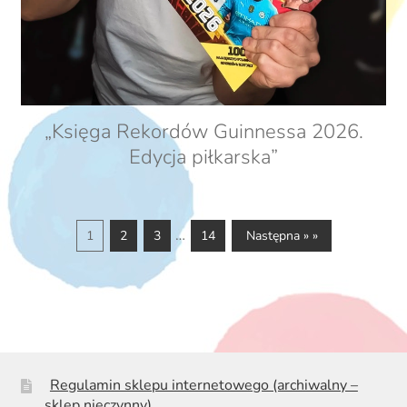
„Księga Rekordów Guinnessa 2026.
Edycja piłkarska”
…
1
2
3
14
Następna » »
Regulamin sklepu internetowego (archiwalny –
sklep nieczynny)