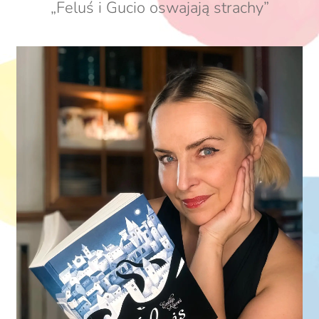
„Feluś i Gucio oswajają strachy”