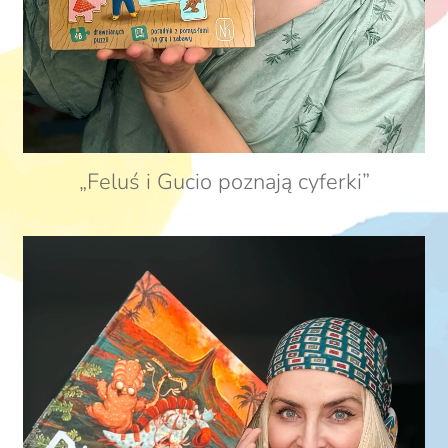
„Feluś i Gucio poznają cyferki”