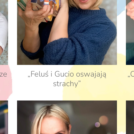
ze
„Feluś i Gucio oswajają
„
strachy”