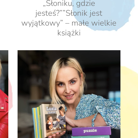
ą
„Słoniku, gdzie
jesteś?””Słonik jest
wyjątkowy” – małe wielkie
książki