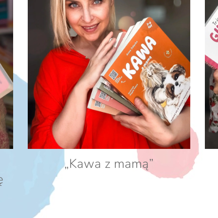
„Kawa z mamą”
ę