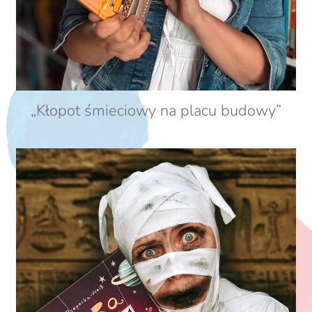
„Kłopot śmieciowy na placu budowy”