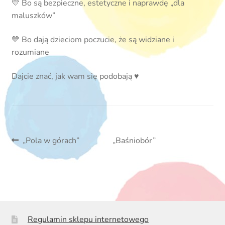
💛 Bo są bezpieczne, estetyczne i naprawdę „dla
maluszków”
💛 Bo dają dzieciom poczucie, że są widziane i
rozumiane
Dajcie znać, jak wam się podobają ♥️
Nawigacja
Poprzedni
Następny
„Pola w górach”
„Baśniobór”
wpis:
wpis:
wpisu
Regulamin sklepu internetowego