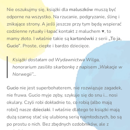
Nie oszukujmy się, książki dla
maluszków
muszą być
odporne na wszystko. Na rzucanie, podgryzanie, ślinę i
znikające strony. A jeśli jeszcze przy tym będą wspierać
codzienne rytuały i łapać kontakt z maluchem ♥️, to
mamy złoto. I właśnie takie są
kartonówki
z serii
„To ja,
Gucio”
. Proste, ciepłe i bardzo dziecięce.
Książki dostałam od Wydawnictwa Wilga,
honorarium zasiliło skarbonkę z napisem „Wakacje w
Norwegii”…
Gucio
nie jest superbohaterem, nie rozwiązuje zagadek,
nie fruwa. Gucio myje zęby, szykuje się do snu i… nosi
okulary. Czyli robi dokładnie to, co robią (albo mają
robić) nasze
dzieciaki
. I właśnie dlatego te książki mają
dużą szansę stać się ulubioną serią najmłodszych, bo są
po prostu o nich. Bez zbędnych ozdobników, ale z