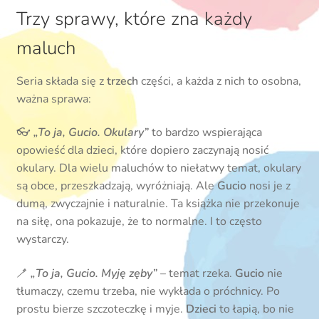
Trzy sprawy, które zna każdy
maluch
Seria składa się z
trzech
części, a każda z nich to osobna,
ważna sprawa:
👓
„To ja, Gucio. Okulary”
to bardzo wspierająca
opowieść dla dzieci, które dopiero zaczynają nosić
okulary. Dla wielu maluchów to niełatwy temat, okulary
są obce, przeszkadzają, wyróżniają. Ale
Gucio
nosi je z
dumą, zwyczajnie i naturalnie. Ta książka nie przekonuje
na siłę, ona pokazuje, że to normalne. I to często
wystarczy.
🪥
„To ja, Gucio. Myję zęby”
– temat rzeka.
Gucio
nie
tłumaczy, czemu trzeba, nie wykłada o próchnicy. Po
prostu bierze szczoteczkę i myje.
Dzieci
to łapią, bo nie