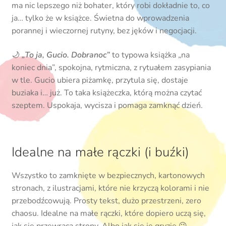
ma nic lepszego niż bohater, który robi dokładnie to, co
ja… tylko że w książce. Świetna do wprowadzenia
porannej i wieczornej rutyny, bez jęków i negocjacji.
🌙
„To ja, Gucio. Dobranoc”
to typowa książka „na
koniec dnia”, spokojna, rytmiczna, z rytuałem zasypiania
w tle. Gucio ubiera piżamkę, przytula się, dostaje
buziaka i… już. To taka książeczka, którą można czytać
szeptem. Uspokaja, wycisza i pomaga zamknąć dzień.
Idealne na małe rączki (i buźki)
Wszystko to zamknięte w bezpiecznych, kartonowych
stronach, z ilustracjami, które nie krzyczą kolorami i nie
przebodźcowują. Prosty tekst, dużo przestrzeni, zero
chaosu. Idealne na małe rączki, które dopiero uczą się,