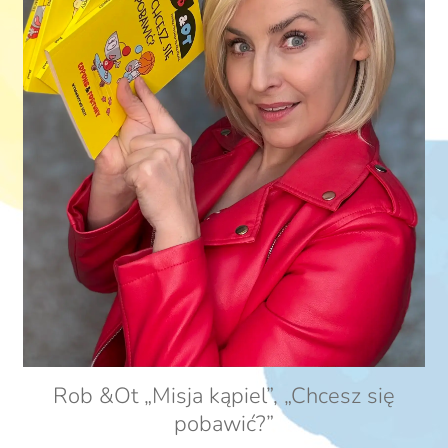
Rob &Ot „Misja kąpiel”, „Chcesz się
pobawić?”