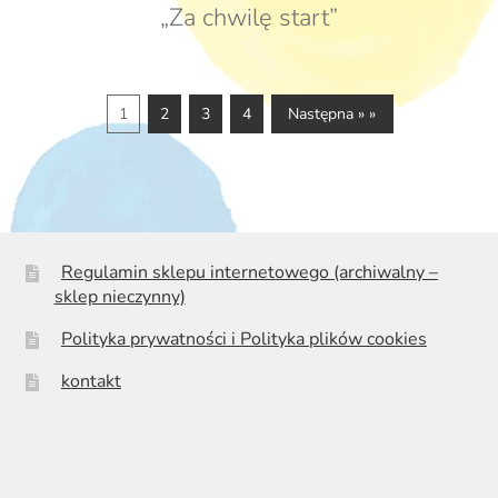
„Za chwilę start”
1
2
3
4
Następna » »
Regulamin sklepu internetowego (archiwalny –
sklep nieczynny)
Polityka prywatności i Polityka plików cookies
kontakt