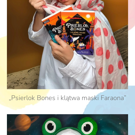
„Psierlok Bones i klątwa maski Faraona”