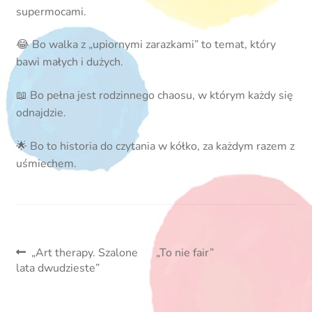
supermocami.
😂 Bo walka z „upiornymi zarazkami” to temat, który
bawi małych i dużych.
📖 Bo pełna jest rodzinnego chaosu, w którym każdy się
odnajdzie.
🌟 Bo to historia do czytania w kółko, za każdym razem z
uśmiechem.
Nawigacja
Poprzedni
Następny
„Art therapy. Szalone
„To nie fair”
wpis:
wpis:
lata dwudzieste”
wpisu