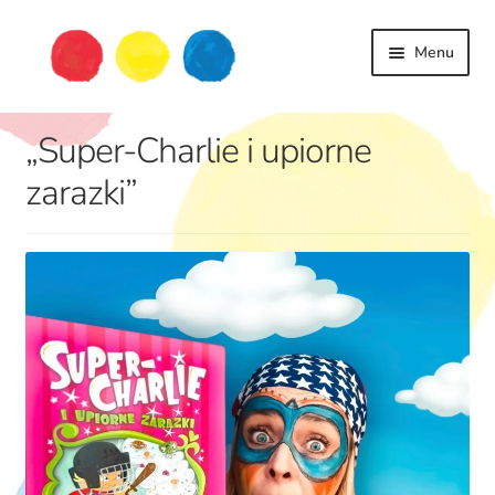
Przejdź
Przejdź
Menu
do
do
nawigacji
treści
książki
„Super-Charlie i upiorne
dziecko
życie
zarazki”
podróże