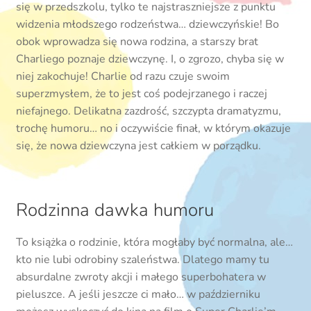
się w przedszkolu, tylko te najstraszniejsze z punktu
widzenia młodszego rodzeństwa… dziewczyńskie! Bo
obok wprowadza się nowa rodzina, a starszy brat
Charliego poznaje dziewczynę. I, o zgrozo, chyba się w
niej zakochuje! Charlie od razu czuje swoim
superzmysłem, że to jest coś podejrzanego i raczej
niefajnego. Delikatna zazdrość, szczypta dramatyzmu,
trochę humoru… no i oczywiście finał, w którym okazuje
się, że nowa dziewczyna jest całkiem w porządku.
Rodzinna dawka humoru
To książka o rodzinie, która mogłaby być normalna, ale…
kto nie lubi odrobiny szaleństwa. Dlatego mamy tu
absurdalne zwroty akcji i małego superbohatera w
pieluszce. A jeśli jeszcze ci mało… w październiku