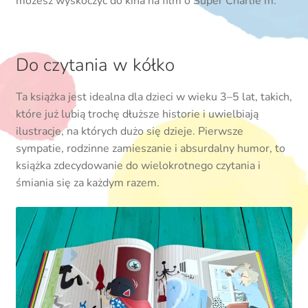
możesz wyskoczyć do kina na film o Super Charlie’m.
Do czytania w kółko
Ta książka jest idealna dla dzieci w wieku 3–5 lat, takich,
które już lubią trochę dłuższe historie i uwielbiają
ilustracje, na których dużo się dzieje. Pierwsze
sympatie, rodzinne zamieszanie i absurdalny humor, to
książka zdecydowanie do wielokrotnego czytania i
śmiania się za każdym razem.