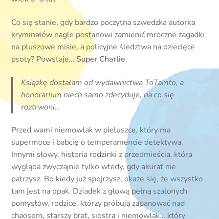
Co się stanie, gdy bardzo poczytna szwedzka autorka
kryminałów nagle postanowi zamienić mroczne zagadki
na pluszowe misie, a policyjne śledztwa na dziecięce
psoty? Powstaje…
Super Charlie
.
Książkę dostałam od wydawnictwa ToTamto, a
honorarium niech samo zdecyduje, na co się
roztrwoni…
Przed wami niemowlak w pieluszce, który ma
supermoce i babcię o temperamencie detektywa.
Innymi słowy, historia rodzinki z przedmieścia, która
wygląda zwyczajnie tylko wtedy, gdy akurat nie
patrzysz. Bo kiedy już spojrzysz, okaże się, że wszystko
tam jest na opak. Dziadek z głową pełną szalonych
pomysłów, rodzice, którzy próbują zapanować nad
chaosem, starszy brat, siostra i niemowlak… który