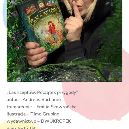
„Las szeptów. Początek przygody”
autor – Andreas Suchanek
tłumaczenie – Emilia Skowrońska
ilustracje – Timo Grubing
wydawnictwo – DWUKROPEK
wiek 9–12 lat