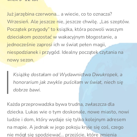
Już jarzębina czerwona… a wiecie, co to oznacza?
Wrzesień. Ale jeszcze nie, jeszcze chwilę. „Las szeptów.
Początek przygody” to książka, która pozwoli waszym
dzieciakom pozostać w wakacyjnym błogostanie, a
jednocześnie zaprosi ich w świat pełen magii,
niespodzianek i przygód. Idealny początek czytania na
nowy sezon.
Książkę dostałam od Wydawnictwa Dwukropek, a
honorarium jak zwykle puściłam w świat, niech się
dobrze bawi.
Każda przeprowadzka bywa trudna, zwłaszcza dla
dziecka. Lukas wie o tym doskonale, nowe miasto, nowi
ludzie i dom, który wydaje się tylko kolejnym adresem
na mapie. A jednak w jego pokoju kryje się coś, czego
nie mógł się spodziewać… przejście, które zmienia