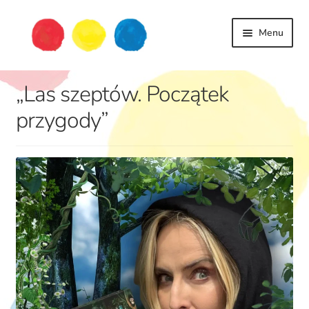
Przejdź
Przejdź
Menu
do
do
nawigacji
treści
książki
„Las szeptów. Początek
dziecko
życie
przygody”
podróże