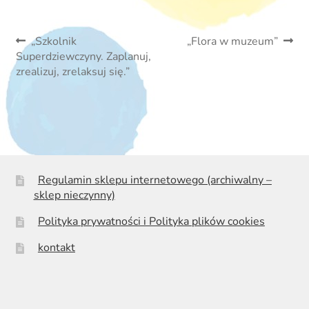
Nawigacja
Poprzedni
Następny
„Szkolnik
„Flora w muzeum”
wpis:
wpis:
Superdziewczyny. Zaplanuj,
wpisu
zrealizuj, zrelaksuj się.”
Regulamin sklepu internetowego (archiwalny –
sklep nieczynny)
Polityka prywatności i Polityka plików cookies
kontakt