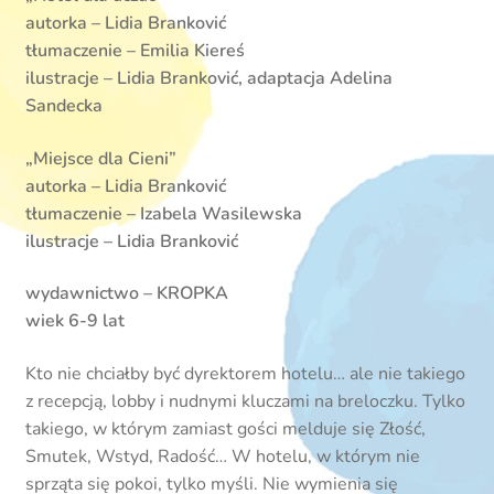
autorka – Lidia Branković
tłumaczenie – Emilia Kiereś
ilustracje – Lidia Branković, adaptacja Adelina
Sandecka
„Miejsce dla Cieni”
autorka – Lidia Branković
tłumaczenie – Izabela Wasilewska
ilustracje – Lidia Branković
wydawnictwo – KROPKA
wiek 6-9 lat
Kto nie chciałby być dyrektorem hotelu… ale nie takiego
z recepcją, lobby i nudnymi kluczami na breloczku. Tylko
takiego, w którym zamiast gości melduje się Złość,
Smutek, Wstyd, Radość… W hotelu, w którym nie
sprząta się pokoi, tylko myśli. Nie wymienia się