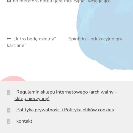
🏨 bo metafora hotelu jest intuicyjna i wciągająca
Nawigacja
Poprzedni
Następny
„Jutro będę dzielny”
„SpinEdu – edukacyjne gry
wpis:
wpis:
karciane”
wpisu
Regulamin sklepu internetowego (archiwalny –
sklep nieczynny)
Polityka prywatności i Polityka plików cookies
kontakt