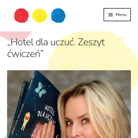
Przejdź
Przejdź
Menu
do
do
nawigacji
treści
książki
„Hotel dla uczuć. Zeszyt
dziecko
życie
ćwiczeń”
podróże