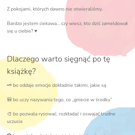
Z pokojami, których dawno nie otwieraliśmy.
Bardzo jestem ciekawa… czy wiesz, kto dziś zameldował
się u ciebie? ♥️
Dlaczego warto sięgnąć po tę
książkę?
🗝️ bo oddaje emocje dokładnie takimi, jakie są
🎒 bo uczy nazywania tego, co „gniecie w środku”
🎨 bo pozwala rysować, rozkładać i oswajać trudne
uczucia