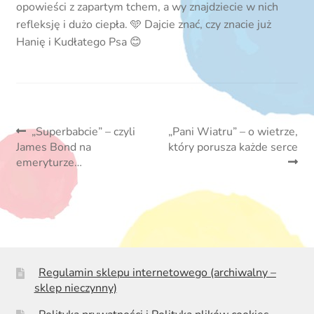
opowieści z zapartym tchem, a wy znajdziecie w nich
refleksję i dużo ciepła. 🩵 Dajcie znać, czy znacie już
Hanię i Kudłatego Psa 😊
Nawigacja
Poprzedni
Następny
„Superbabcie” – czyli
„Pani Wiatru” – o wietrze,
wpis:
wpis:
James Bond na
który porusza każde serce
wpisu
emeryturze…
Regulamin sklepu internetowego (archiwalny –
sklep nieczynny)