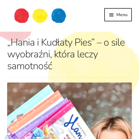
Przejdź
Przejdź
Menu
do
do
nawigacji
treści
„Hania i Kudłaty Pies” – o sile
wyobraźni, która leczy
samotność