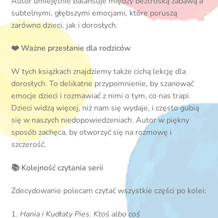
Autor umiejętnie balansuje między beztroską zabawą a
subtelnymi, głębszymi emocjami, które poruszą
zarówno dzieci, jak i dorosłych.
❤️ Ważne przesłanie dla rodziców
W tych książkach znajdziemy także cichą lekcję dla
dorosłych. To delikatne przypomnienie, by szanować
emocje dzieci i rozmawiać z nimi o tym, co nas trapi.
Dzieci widzą więcej, niż nam się wydaje, i często gubią
się w naszych niedopowiedzeniach. Autor w piękny
sposób zachęca, by otworzyć się na rozmowę i
szczerość.
📚 Kolejność czytania serii
Zdecydowanie polecam czytać wszystkie części po kolei:
1.
Hania i Kudłaty Pies. Ktoś albo coś