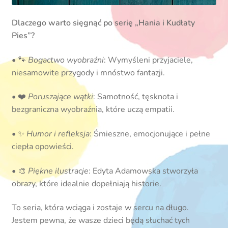
Dlaczego warto sięgnąć po serię „Hania i Kudłaty
Pies”?
• 🐾
Bogactwo wyobraźni
: Wymyśleni przyjaciele,
niesamowite przygody i mnóstwo fantazji.
• ❤️
Poruszające wątki
: Samotność, tęsknota i
bezgraniczna wyobraźnia, które uczą empatii.
• ✨
Humor i refleksja
: Śmieszne, emocjonujące i pełne
ciepła opowieści.
• 🎨
Piękne ilustracje
: Edyta Adamowska stworzyła
obrazy, które idealnie dopełniają historie.
To seria, która wciąga i zostaje w sercu na długo.
Jestem pewna, że wasze dzieci będą słuchać tych