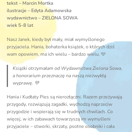
tekst – Marcin Mortka
ilustracje – Edyta Adamowska
wydawnictwo – ZIELONA SOWA
wiek 5-8 lat
Nasz Janek, kiedy był mały, miał wymyślonego
przyjaciela. Hania, bohaterka książek, o których dziś
wam opowiem, ma ich wielu – bardzo wielu. 🩵
Książki otrzymałam od Wydawnictwa Zielona Sowa,
a honorarium przeznaczę na naszą niezwykłą
wyprawę. 💚
Hania i Kudłaty Pies są nierozłączni. Razem przeżywają
przygody, rozwiązują zagadki, wychodzą naprzeciw
przygodzie i wspierają się w trudnych chwilach. Co
więcej, w ich zabawach towarzyszą im wymyśleni
przyjaciele – stworki, skrzaty, psotne osobniki i cała