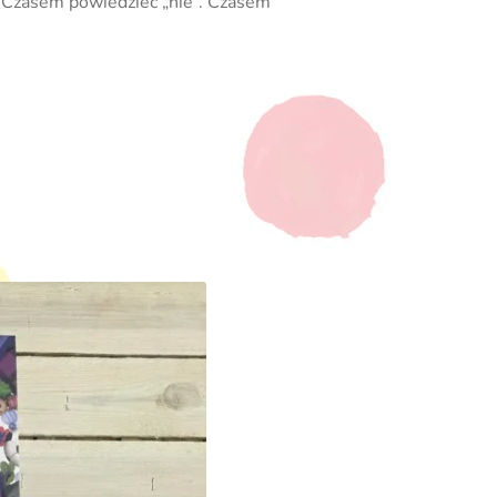
ć. Czasem powiedzieć „nie”. Czasem