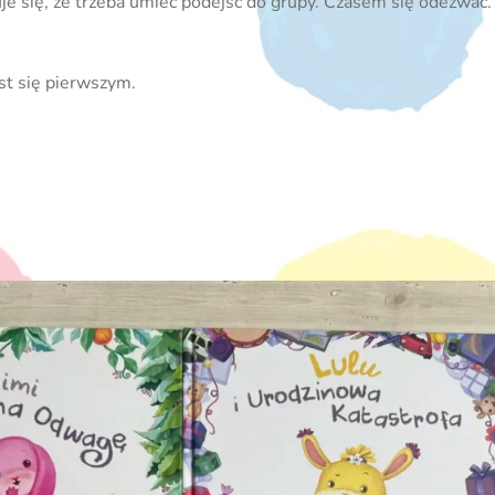
zuje się, że trzeba umieć podejść do grupy. Czasem się odezwa
est się pierwszym.