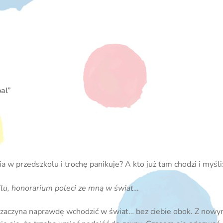
bal”
 w przedszkolu i trochę panikuje? A kto już tam chodzi i myśli
u, honorarium poleci ze mną w świat…
zaczyna naprawdę wchodzić w świat… bez ciebie obok. Z nowym