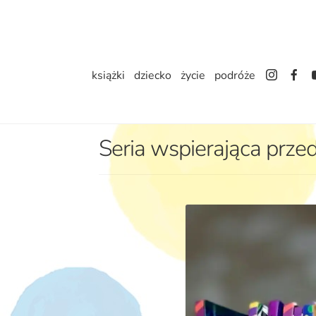
Przejdź
Przejdź
do
do
nawigacji
treści
książki
dziecko
życie
podróże
Seria wspierająca prz