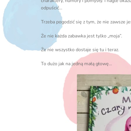
charaktery, humory i pomysły. I nagle oka
odpuścić…
Trzeba pogodzić się z tym, że nie zawsze j
Że nie każda zabawka jest tylko „moja”.
Że nie wszystko dostaje się tu i teraz.
To dużo jak na jedną małą głowę…