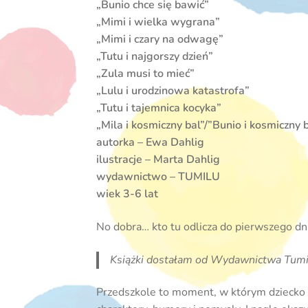
„Bunio chce się bawić”
„Mimi i wielka wygrana”
„Mimi i czary na odwagę”
„Tutu i najgorszy dzień”
„Zula musi to mieć”
„Lulu i urodzinowa katastrofa”
„Tutu i tajemnica kocyka”
„Mila i kosmiczny bal”/”Bunio i kosmiczny 
autorka – Ewa Dahlig
ilustracje – Marta Dahlig
wydawnictwo – TUMILU
wiek 3-6 lat
No dobra… kto tu odlicza do pierwszego dnia
Książki dostałam od Wydawnictwa Tumil
Przedszkole to moment, w którym dziecko 