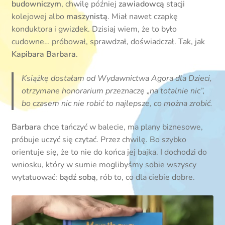
budowniczym
, chwilę później
zawiadowcą
stacji
kolejowej albo
maszynistą
. Miał nawet czapkę
konduktora i gwizdek. Dzisiaj wiem, że to było
cudowne… próbował, sprawdzał, doświadczał. Tak, jak
Kapibara Barbara
.
Książkę dostałam od Wydawnictwa Agora dla Dzieci,
otrzymane honorarium przeznaczę „na totalnie nic”,
bo czasem nic nie robić to najlepsze, co można zrobić.
Barbara
chce tańczyć w balecie, ma plany biznesowe,
próbuje uczyć się czytać. Przez chwilę. Bo szybko
orientuje się, że to nie do końca jej bajka. I dochodzi do
wniosku, który w sumie moglibyśmy sobie wszyscy
wytatuować:
bądź sobą
, rób to, co dla ciebie dobre.