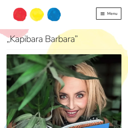
Przejdź
Przejdź
Menu
do
do
nawigacji
treści
„Kapibara Barbara”