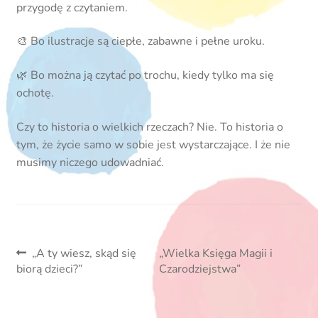
przygodę z czytaniem.
🎨 Bo ilustracje są ciepłe, zabawne i pełne uroku.
🌿 Bo można ją czytać po trochu, kiedy tylko ma się
ochotę.
Czy to historia o wielkich rzeczach? Nie. To historia o
tym, że życie samo w sobie jest wystarczające. I że nie
musimy niczego udowadniać.
Nawigacja
Poprzedni
Następny
„A ty wiesz, skąd się
„Wielka Księga Magii i
wpis:
wpis:
biorą dzieci?”
Czarodziejstwa”
wpisu