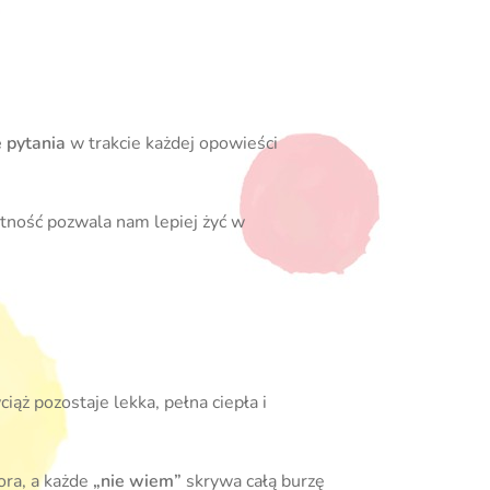
 pytania
w trakcie każdej opowieści
.
jętność pozwala nam lepiej żyć w
iąż pozostaje lekka, pełna ciepła i
ora, a każde
„nie wiem”
skrywa całą burzę