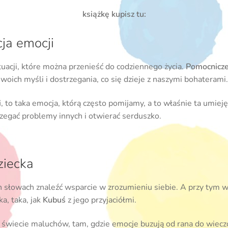
książkę kupisz tu:
cja emocji
tuacji, które można przenieść do codziennego życia.
Pomocnicze
 swoich myśli i dostrzegania, co się dzieje z naszymi bohaterami
i
, to taka emocja, którą często pomijamy, a to właśnie ta umie
rzegać problemy innych i otwierać serduszko.
dziecka
h słowach znaleźć wsparcie w zrozumieniu siebie. A przy tym wc
ka, taka, jak
Kubuś
z jego przyjaciółmi.
w świecie maluchów, tam, gdzie emocje buzują od rana do wiecz