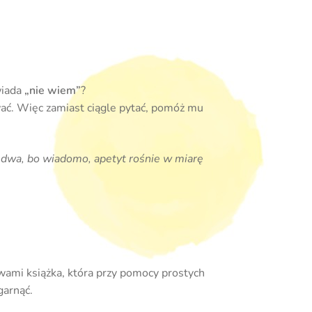
wiada
„nie wiem”
?
azwać. Więc zamiast ciągle pytać, pomóż mu
 dwa, bo wiadomo, apetyt rośnie w miarę
 wami książka, która przy pomocy prostych
garnąć.