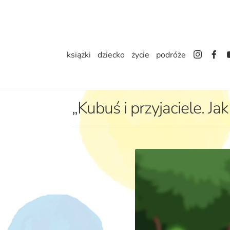
Przejdź
Przejdź
do
do
nawigacji
treści
książki
dziecko
życie
podróże
„Kubuś i przyjaciele. J