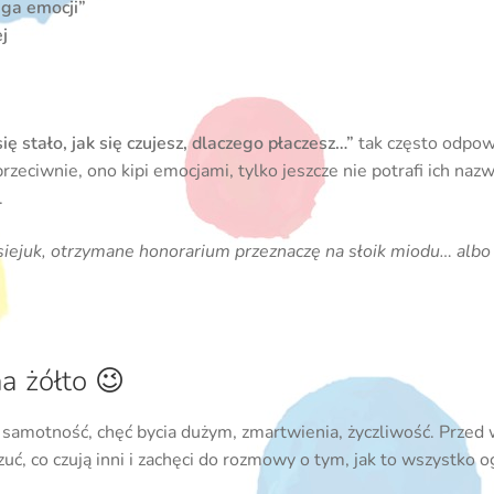
ęga emocji”
j
się stało, jak się czujesz, dlaczego płaczesz…”
tak często odpo
z przeciwnie, ono kipi emocjami, tylko jeszcze nie potrafi ich n
.
ejuk, otrzymane honorarium przeznaczę na słoik miodu… albo
a żółto 😉
a, samotność, chęć bycia dużym, zmartwienia, życzliwość. Przed
uć, co czują inni i zachęci do rozmowy o tym, jak to wszystko o