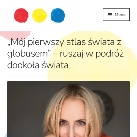
Przejdź
Przejdź
Menu
do
do
nawigacji
treści
książki
„Mój pierwszy atlas świata z
dziecko
życie
globusem” – ruszaj w podróż
podróże
dookoła świata