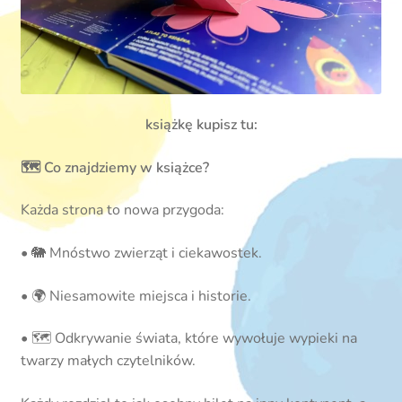
książkę kupisz tu:
🗺️ Co znajdziemy w książce?
Każda strona to nowa przygoda:
• 🐘 Mnóstwo zwierząt i ciekawostek.
• 🌍 Niesamowite miejsca i historie.
• 🗺️ Odkrywanie świata, które wywołuje wypieki na
twarzy małych czytelników.