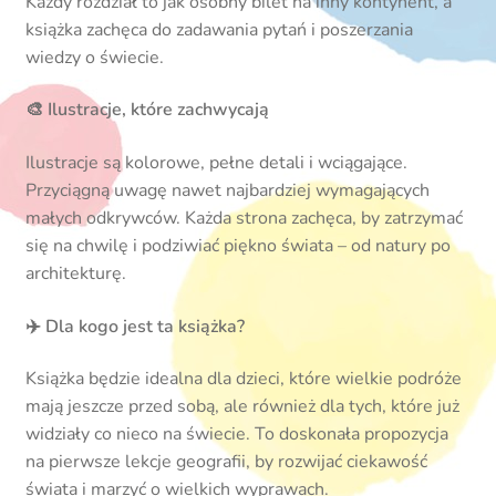
Każdy rozdział to jak osobny bilet na inny kontynent, a
książka zachęca do zadawania pytań i poszerzania
wiedzy o świecie.
🎨 Ilustracje, które zachwycają
Ilustracje są kolorowe, pełne detali i wciągające.
Przyciągną uwagę nawet najbardziej wymagających
małych odkrywców. Każda strona zachęca, by zatrzymać
się na chwilę i podziwiać piękno świata – od natury po
architekturę.
✈️ Dla kogo jest ta książka?
Książka będzie idealna dla dzieci, które wielkie podróże
mają jeszcze przed sobą, ale również dla tych, które już
widziały co nieco na świecie. To doskonała propozycja
na pierwsze lekcje geografii, by rozwijać ciekawość
świata i marzyć o wielkich wyprawach.