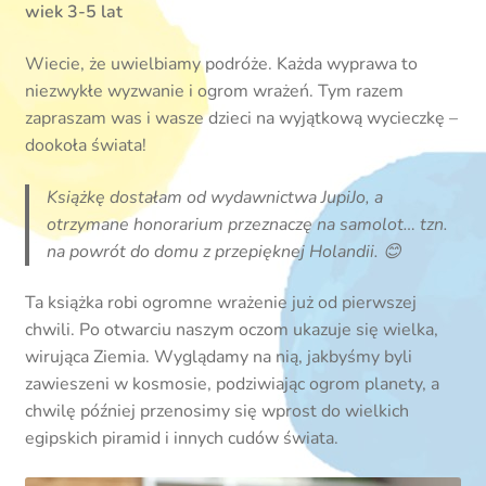
wiek 3-5 lat
Wiecie, że uwielbiamy podróże. Każda wyprawa to
niezwykłe wyzwanie i ogrom wrażeń. Tym razem
zapraszam was i wasze dzieci na wyjątkową wycieczkę –
dookoła świata!
Książkę dostałam od wydawnictwa JupiJo, a
otrzymane honorarium przeznaczę na samolot… tzn.
na powrót do domu z przepięknej Holandii. 😊
Ta książka robi ogromne wrażenie już od pierwszej
chwili. Po otwarciu naszym oczom ukazuje się wielka,
wirująca Ziemia. Wyglądamy na nią, jakbyśmy byli
zawieszeni w kosmosie, podziwiając ogrom planety, a
chwilę później przenosimy się wprost do wielkich
egipskich piramid i innych cudów świata.