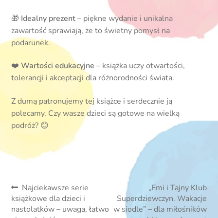
🎁
Idealny prezent
– piękne wydanie i unikalna
zawartość sprawiają, że to świetny pomysł na
podarunek.
❤️
Wartości edukacyjne
– książka uczy otwartości,
tolerancji i akceptacji dla różnorodności świata.
Z dumą patronujemy tej książce i serdecznie ją
polecamy. Czy wasze dzieci są gotowe na wielką
podróż? 😊
Nawigacja
Poprzedni
Następny
Najciekawsze serie
„Emi i Tajny Klub
wpis:
wpis:
książkowe dla dzieci i
Superdziewczyn. Wakacje
wpisu
nastolatków – uwaga, łatwo
w siodle” – dla miłośników